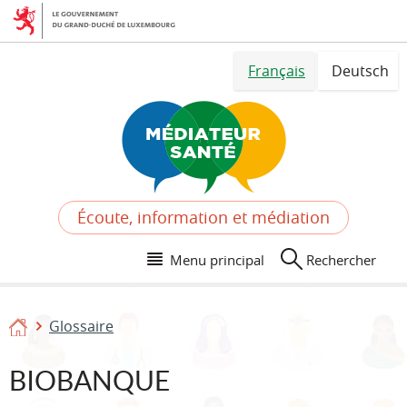
Aller
Aller
à
au
la
contenu
Changer
navigation
Français
Deutsch
de
langue
Écoute, information et médiation
Menu principal
Rechercher
Glossaire
Accueil
BIOBANQUE