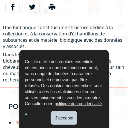
Partager sur Facebook
Partager sur Twitter
Imprimer
Une biobanque constitue une structure dédiée à la
collection et à la conservation d’échantillons de
substances et de matériel biologique avec des données
y associés.
Dans le contexte de la recherche médicale, une
biobanque collecte ainsi par exemple du sang, des
Ce site utilise des cookies essentiels
cheveux ... et des données de santé sur un donneur sain
nécessaires à son bon fonctionnement,
ou malade pour leur utilisation dans le cadre de la
sans usage de données à caractère
recherche.
personnel, et ne pouvant pas être
refusés. Des cookies non essentiels sont
utilisés à des fins statistiques et seront
activés uniquement si vous les acceptez.
Consulter notre
politique de confidentialité
.
POUR EN SAVOIR PLUS
J'accepte
Integrated Biobank of Luxembourg (IBBL)