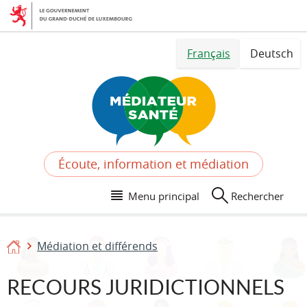
Aller
Aller
à
au
la
contenu
Changer
navigation
Français
Deutsch
de
langue
Écoute, information et médiation
Menu principal
Rechercher
Médiation et différends
Accueil
RECOURS JURIDICTIONNELS