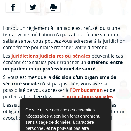
Partager sur Facebook
Partager sur Twitter
Imprimer
Lorsqu'un règlement à l'amiable est refusé, ou si une
tentative de médiation n'a pas abouti à une solution
satisfaisante, vous pouvez vous adresser à la juridiction
compétente pour faire trancher votre différend.
Les
juridictions judiciaires ou pénales
peuvent le cas
échéant être saisies pour trancher un
différend entre
un patient et un professionnel de santé
.
Si vous estimez que la
décision d'un organisme de
sécurité sociale
n'est pas justifiée, vous avez la
possibilité de vous adresser à
l'Ombudsman
et de
porter votre litige devant les
juridictions sociales
.
L'assistance d'un avocat n'est pas dans tous les cas
Ce site utilise des cookies essentiels
obligatoire. Il se recommande toutefois de consulter un
nécessaires à son bon fonctionnement,
avocat si vous envisagez un recours juridictionnel.
sans usage de données à caractère
personnel, et ne pouvant pas être