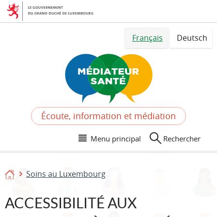
Aller
Aller
à
au
la
contenu
Changer
navigation
Français
Deutsch
de
langue
Écoute, information et médiation
Menu principal
Rechercher
Soins au Luxembourg
Accueil
ACCESSIBILITÉ AUX