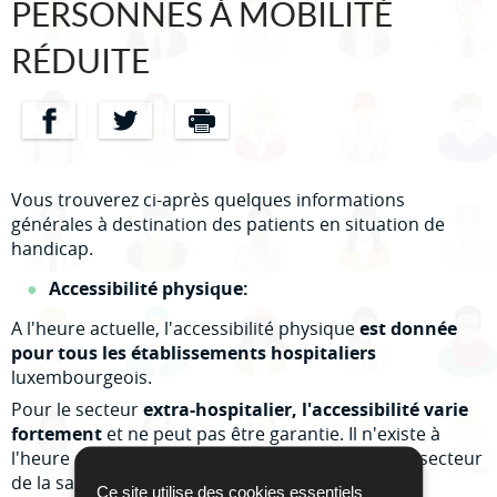
PERSONNES À MOBILITÉ
RÉDUITE
Partager sur Facebook
Partager sur Twitter
Imprimer
Vous trouverez ci-après quelques informations
générales à destination des patients en situation de
handicap.
Accessibilité physique:
A l'heure actuelle, l'accessibilité physique
est donnée
pour tous les établissements hospitaliers
luxembourgeois.
Pour le secteur
extra-hospitalier, l'accessibilité varie
fortement
et ne peut pas être garantie. Il n'existe à
l'heure actuelle pas de répertoire officiel pour le secteur
de la santé. Il est ainsi fortement conseillé aux
Ce site utilise des cookies essentiels