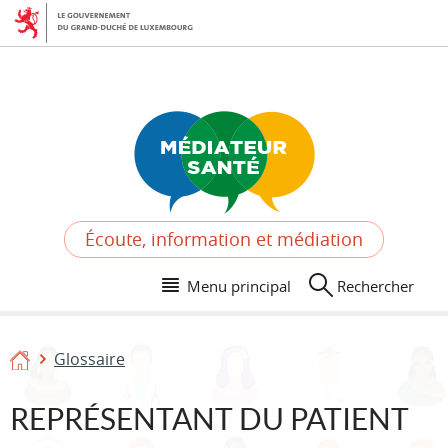
Aller
Aller
à
au
la
contenu
navigation
Écoute, information et médiation
Menu principal
Rechercher
Glossaire
Accueil
REPRÉSENTANT DU PATIENT