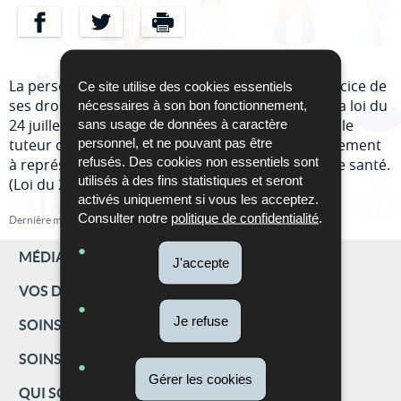
Partager sur Facebook
Partager sur Twitter
Imprimer
La personne qui représente le patient dans l’exercice de
Ce site utilise des cookies essentiels
ses droits en matière de santé conformément à la loi du
nécessaires à son bon fonctionnement,
24 juillet 2014, à savoir la personne de confiance, le
sans usage de données à caractère
personnel, et ne pouvant pas être
tuteur ou tout autre personne chargée spécifiquement
refusés. Des cookies non essentiels sont
à représenter légalement le patient en matière de santé.
utilisés à des fins statistiques et seront
(Loi du 24 juillet 2014, art. 12 à 14)
activés uniquement si vous les acceptez.
Consulter notre
politique de confidentialité
.
Dernière mise à jour
22/09/2017
MÉDIATION ET DIFFÉRENDS
J'accepte
VOS DROITS ET OBLIGATIONS
MENU
Je refuse
SOINS AU LUXEMBOURG
DE
SOINS TRANSFRONTALIERS
Gérer les cookies
NAVIGATION
QUI SOMMES-NOUS