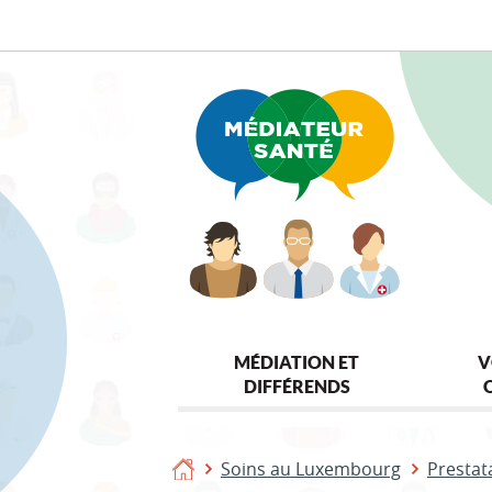
Aller
Aller
à
au
la
contenu
navigation
MÉDIATION ET
V
DIFFÉRENDS
Soins au Luxembourg
Prestat
Accueil