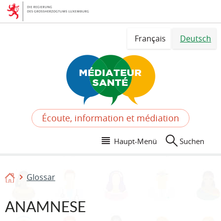
Zur
Zum
Navigation
Inhalt
Sprache
Français
Deutsch
wechseln
Écoute, information et médiation
Haupt-Menü
Suchen
Glossar
Startseite
ANAMNESE