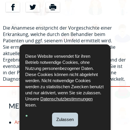
Auf Facebook teilen
Auf Twitter teilen
- Neues Fenster
Drucken
- Neues Fenster
Die Ananmese enstpricht der Vorgeschichte einer
Erkrankung, welche durch den Behandler beim
Patienten und ggf. seienem Umfeld ermittelt wird.
Sie ermittelt die Vorgeschichte der Beschwerde, die
aktuellen Schmerzen des Patienten, sowie die
Diese Website verwendet für ihren
Ergebnisse der verschiedenen Untersuchungen und der
Betrieb notwendige Cookies, ohne
eventuel bereits durchgeführten Behandlungen. Sie ist
Nutzung personenbezogener Daten.
in der Patientenakte dokumentiert. Mit ihr wird eine
Diese Cookies können nicht abgelehnt
Diagnose erstellt und die passende Therapie entwickelt.
werden. Nicht notwendige Cookies
werden zu statistischen Zwecken benutzt
und nur aktiviert, wenn Sie sie zulassen.
Unsere
Datenschutzbestimmungen
MEHR DAZU
lesen.
Zulassen
Anamnèse (Wikipedia)