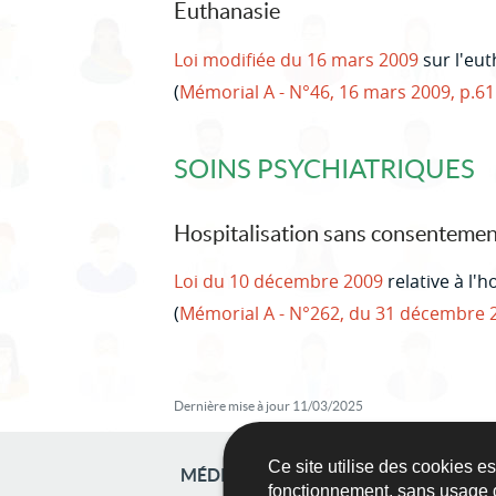
Euthanasie
Loi modifiée du 16 mars 2009
sur l'eut
(
Mémorial A - N°46, 16 mars 2009, p.6
SOINS PSYCHIATRIQUES
Hospitalisation sans consentemen
Loi du 10 décembre 2009
relative à l'
(
Mémorial A - N°262, du 31 décembre 
Dernière mise à jour
11/03/2025
Ce site utilise des cookies e
MÉDIATION ET DIFFÉRENDS
fonctionnement, sans usage 