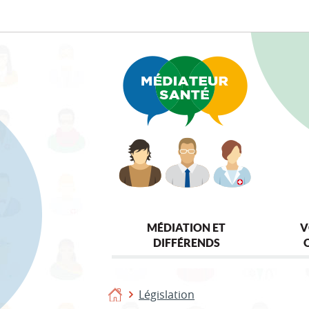
Aller
Aller
à
au
la
contenu
navigation
MÉDIATION ET
V
DIFFÉRENDS
Législation
Accueil