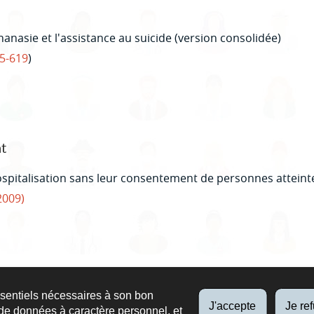
hanasie et l'assistance au suicide (version consolidée)
15-619
)
t
hospitalisation sans leur consentement de personnes attein
2009)
ssentiels nécessaires à son bon
SOINS AU LUXEMBOURG
QUI SOMMES-NOUS
J'accepte
Je re
de données à caractère personnel, et