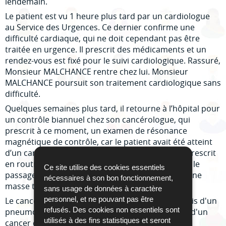
lendemain.
Le patient est vu 1 heure plus tard par un cardiologue
au Service des Urgences. Ce dernier confirme une
difficulté cardiaque, qui ne doit cependant pas être
traitée en urgence. Il prescrit des médicaments et un
rendez-vous est fixé pour le suivi cardiologique. Rassuré,
Monsieur MALCHANCE rentre chez lui. Monsieur
MALCHANCE poursuit son traitement cardiologique sans
difficulté.
Quelques semaines plus tard, il retourne à l’hôpital pour
un contrôle biannuel chez son cancérologue, qui
prescrit à ce moment, un examen de résonance
magnétique de contrôle, car le patient avait été atteint
d’un cancer il y a quelques années. Cet examen prescrit
en routine, est réalisé plus ou moins un an après le
Ce site utilise des cookies essentiels
passage au service des Urgences, et on détecte une
nécessaires à son bon fonctionnement,
masse tumorale au niveau du poumon droit.
sans usage de données à caractère
personnel, et ne pouvant pas être
Le cancérologue demande immédiatement un avis d'un
refusés. Des cookies non essentiels sont
pneumologue. Ce dernier confirme le diagnostic d'un
utilisés à des fins statistiques et seront
cancer du poumon.