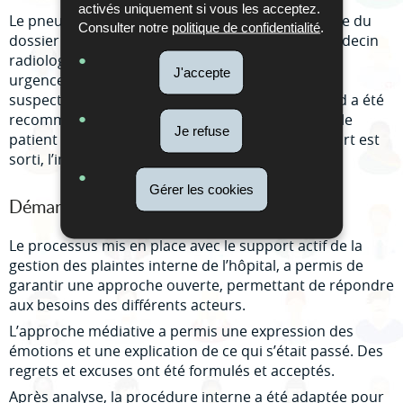
activés uniquement si vous les acceptez.
Le pneumologue se rend compte, lors de l'analyse du
Consulter notre
politique de confidentialité
.
dossier médical du patient, que le rapport du médecin
radiologue (radiographie du thorax) effectué aux
J'accepte
urgences, montrait déjà la présence d’une masse
suspecte, dont un contrôle six semaines plus tard a été
recommandé par le médecin radiologue. Vu que le
Je refuse
patient avait déjà quitté l’hôpital lorsque le rapport est
sorti, l’information a été délaissée.
Gérer les cookies
Démarche et résultat obtenu
Le processus mis en place avec le support actif de la
gestion des plaintes interne de l’hôpital, a permis de
garantir une approche ouverte, permettant de répondre
aux besoins des différents acteurs.
L’approche médiative a permis une expression des
émotions et une explication de ce qui s’était passé. Des
regrets et excuses ont été formulés et acceptés.
Après analyse, la procédure interne a été adaptée pour