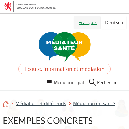
Aller
Aller
à
au
la
contenu
Changer
navigation
Français
Deutsch
de
langue
Écoute, information et médiation
Menu principal
Rechercher
Médiation et différends
Médiation en santé
Accueil
EXEMPLES CONCRETS