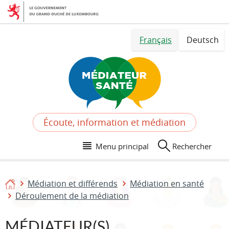
Aller
Aller
à
au
la
contenu
Changer
navigation
Français
Deutsch
de
langue
Écoute, information et médiation
Menu principal
Rechercher
Médiation et différends
Médiation en santé
Accueil
Déroulement de la médiation
MÉDIATEUR(S)