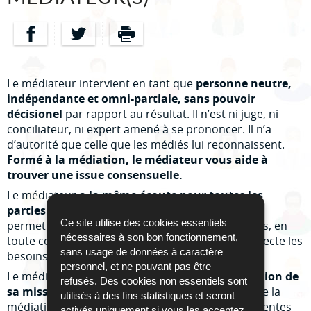
Partager sur Facebook
Partager sur Twitter
Imprimer
Le médiateur intervient en tant que
personne neutre,
indépendante et omni-partiale, sans pouvoir
décisionel
par rapport au résultat.
Il n’est ni juge, ni
conciliateur, ni expert amené à se prononcer. Il n’a
d’autorité que celle que les médiés lui reconnaissent.
Formé à la médiation, le médiateur vous aide à
trouver une issue consensuelle.
Le médiateur
a la même écoute pour toutes les
parties.
Il aide à établir un dialogue ouvert pour
Ce site utilise des cookies essentiels
permettre aux parties d’élaborer par elles-mêmes, en
nécessaires à son bon fonctionnement,
toute connaissance de cause, un accord qui respecte les
sans usage de données à caractère
besoins de chacun.
personnel, et ne pouvant pas être
Le médiateur
est maître des modalités d’exécution de
refusés. Des cookies non essentiels sont
sa mission.
Il organise le processus et le cadre de la
utilisés à des fins statistiques et seront
médiation et guide les parties à travers ses différentes
activés uniquement si vous les acceptez.