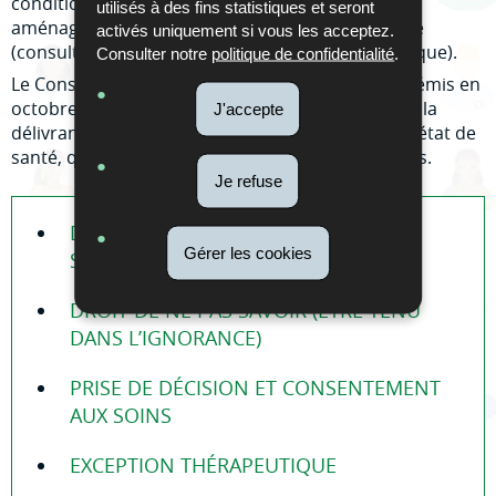
conditions strictement encadrées par la loi, être
utilisés à des fins statistiques et seront
aménagée pour éviter de compromettre sa santé
activés uniquement si vous les acceptez.
(consultation d'annonce et exception thérapeutique).
Consulter notre
politique de confidentialité
.
Le Conseil scientifique du domaine de la santé a émis en
octobre 2017 une recommandation générale sur la
J'accepte
délivrance de l'information aux patients sur leur état de
santé, que vous trouverez en lien externe ci-après.
Je refuse
DROIT À L'INFORMATION (DROIT DE
Gérer les cookies
SAVOIR)
DROIT DE NE PAS SAVOIR (ÊTRE TENU
DANS L’IGNORANCE)
PRISE DE DÉCISION ET CONSENTEMENT
AUX SOINS
EXCEPTION THÉRAPEUTIQUE