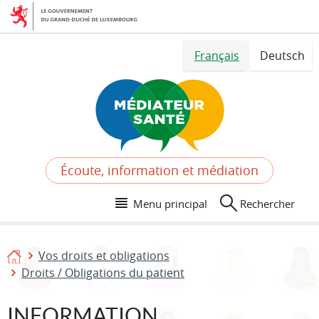
Aller
Aller
à
au
la
contenu
Changer
navigation
Français
Deutsch
de
langue
Écoute, information et médiation
Menu principal
Rechercher
Vos droits et obligations
Accueil
Droits / Obligations du patient
INFORMATION,