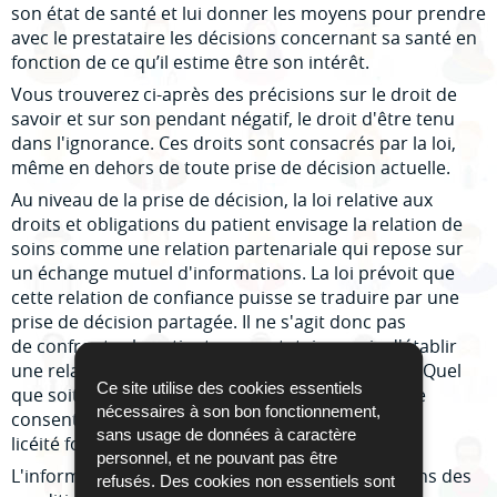
son état de santé et lui donner les moyens pour prendre
avec le prestataire les décisions concernant sa santé en
fonction de ce qu’il estime être son intérêt.
Vous trouverez ci-après des précisions sur le droit de
savoir et sur son pendant négatif, le droit d'être tenu
dans l'ignorance. Ces droits sont consacrés par la loi,
même en dehors de toute prise de décision actuelle.
Au niveau de la prise de décision, la loi relative aux
droits et obligations du patient envisage la relation de
soins comme une relation partenariale qui repose sur
un échange mutuel d'informations. La loi prévoit que
cette relation de confiance puisse se traduire par une
prise de décision partagée. Il ne s'agit donc pas
de confronter le patient au prestataire, mais d'établir
une relation de partenariat sur un pied d'égalité. Quel
Ce site utilise des cookies essentiels
que soit le processus de prise de décision suivi, le
nécessaires à son bon fonctionnement,
consentement aux soins est une condition de
sans usage de données à caractère
licéité fondamentale de tout soin de santé.
personnel, et ne pouvant pas être
L'information qui est donnée au patient peut, dans des
refusés. Des cookies non essentiels sont